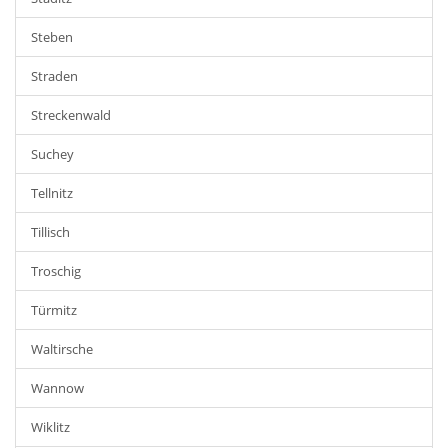
Steben
Straden
Streckenwald
Suchey
Tellnitz
Tillisch
Troschig
Türmitz
Waltirsche
Wannow
Wiklitz