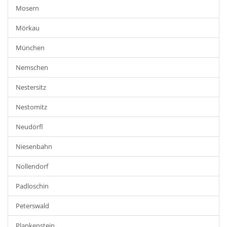
Mosern
Mörkau
München
Nemschen
Nestersitz
Nestomitz
Neudörfl
Niesenbahn
Nollendorf
Padloschin
Peterswald
Plankenstein