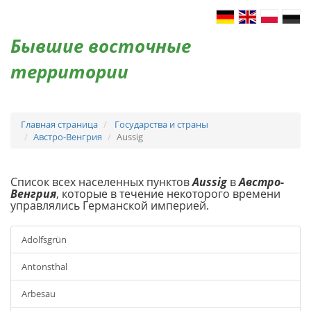
Бывшие восточные
территории
Главная страница
Государства и страны
Австро-Венгрия
Aussig
Список всех населенных пунктов
Aussig
в
Австро-
Венгрия
, которые в течение некоторого времени
управлялись Германской империей.
Adolfsgrün
Antonsthal
Arbesau