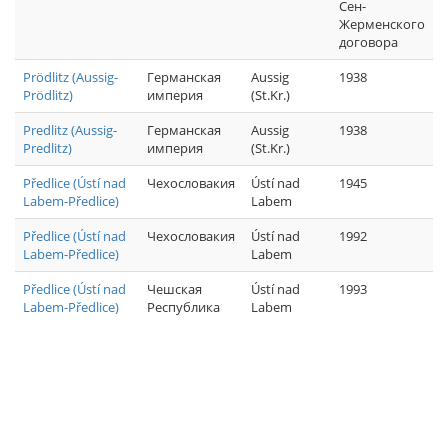
Сен-
Жерменского
договора
Prödlitz (Aussig-
Германская
Aussig
1938
Prödlitz)
империя
(St.Kr.)
Predlitz (Aussig-
Германская
Aussig
1938
Predlitz)
империя
(St.Kr.)
Předlice (Ústí nad
Чехословакия
Ústí nad
1945
Labem-Předlice)
Labem
Předlice (Ústí nad
Чехословакия
Ústí nad
1992
Labem-Předlice)
Labem
Předlice (Ústí nad
Чешская
Ústí nad
1993
Labem-Předlice)
Республика
Labem