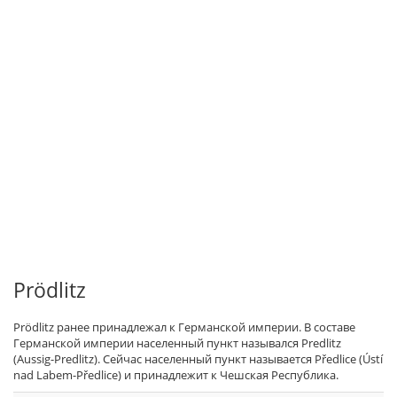
Prödlitz
Prödlitz ранее принадлежал к Германской империи. В составе
Германской империи населенный пункт назывался Predlitz
(Aussig-Predlitz). Сейчас населенный пункт называется Předlice (Ústí
nad Labem-Předlice) и принадлежит к Чешская Республика.