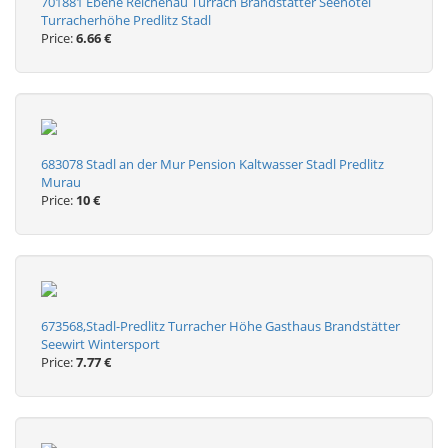
701881 Ebene Reichenau Turrach Brandstätter Seehotel
Turracherhöhe Predlitz Stadl
Price:
6.66 €
683078 Stadl an der Mur Pension Kaltwasser Stadl Predlitz
Murau
Price:
10 €
673568,Stadl-Predlitz Turracher Höhe Gasthaus Brandstätter
Seewirt Wintersport
Price:
7.77 €