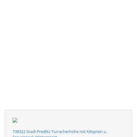
738322 Stadl-Predlitz Turracherhöhe mit Kilnprein u.