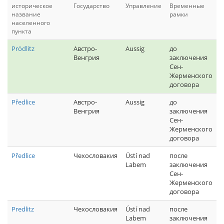
историческое
Государство
Управление
Временные
название
рамки
населенного
пункта
Prödlitz
Австро-
Aussig
до
Венгрия
заключения
Сен-
Жерменского
договора
Předlice
Австро-
Aussig
до
Венгрия
заключения
Сен-
Жерменского
договора
Předlice
Чехословакия
Ústí nad
после
Labem
заключения
Сен-
Жерменского
договора
Predlitz
Чехословакия
Ústí nad
после
Labem
заключения