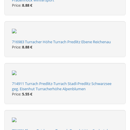
Frauennock Wintersport
Price:
8.88 €
716983 Turracher Höhe Turrach Predlitz Ebene Reichenau
Price:
8.88 €
714911 Turrach Predlitz-Turrach Stadl-Predlitz Schwarzsee
geg. Eisenhut Turracherhöhe Alpenblumen
Price:
5.55 €