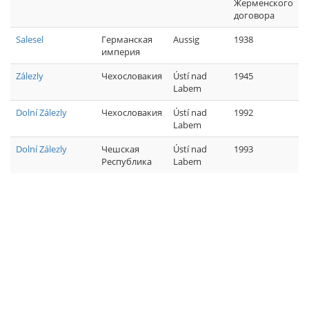
Жерменского
договора
Salesel
Германская
Aussig
1938
империя
Zálezly
Чехословакия
Ústí nad
1945
Labem
Dolní Zálezly
Чехословакия
Ústí nad
1992
Labem
Dolní Zálezly
Чешская
Ústí nad
1993
Республика
Labem