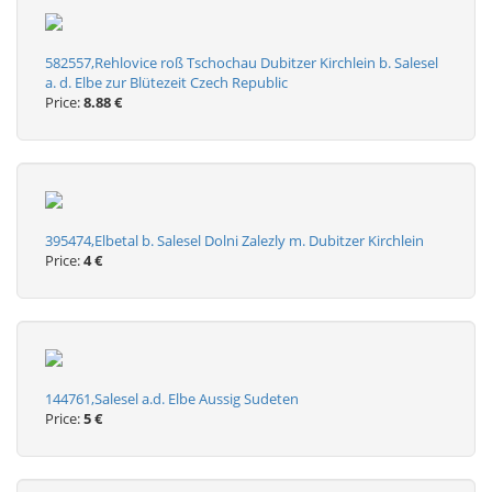
582557,Rehlovice roß Tschochau Dubitzer Kirchlein b. Salesel
a. d. Elbe zur Blütezeit Czech Republic
Price:
8.88 €
395474,Elbetal b. Salesel Dolni Zalezly m. Dubitzer Kirchlein
Price:
4 €
144761,Salesel a.d. Elbe Aussig Sudeten
Price:
5 €