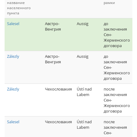
название
рамки
населенного
пункта
Salesel
Австро-
Aussig
до
Венгрия
заключения
Сен-
Жерменского
договора
Zálezly
Австро-
Aussig
до
Венгрия
заключения
Сен-
Жерменского
договора
Zálezly
Чехословакия
Ústí nad
после
Labem
заключения
Сен-
Жерменского
договора
Salesel
Чехословакия
Ústí nad
после
Labem
заключения
Сен-