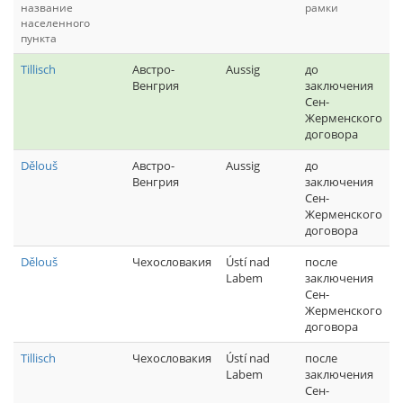
название
рамки
населенного
пункта
Tillisch
Австро-
Aussig
до
Венгрия
заключения
Сен-
Жерменского
договора
Dělouš
Австро-
Aussig
до
Венгрия
заключения
Сен-
Жерменского
договора
Dělouš
Чехословакия
Ústí nad
после
Labem
заключения
Сен-
Жерменского
договора
Tillisch
Чехословакия
Ústí nad
после
Labem
заключения
Сен-