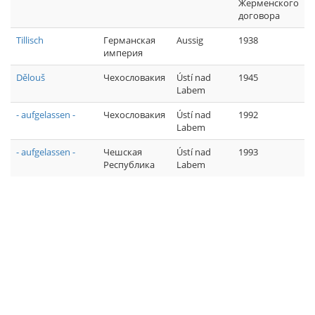
Жерменского
договора
Tillisch
Германская
Aussig
1938
империя
Dělouš
Чехословакия
Ústí nad
1945
Labem
- aufgelassen -
Чехословакия
Ústí nad
1992
Labem
- aufgelassen -
Чешская
Ústí nad
1993
Республика
Labem