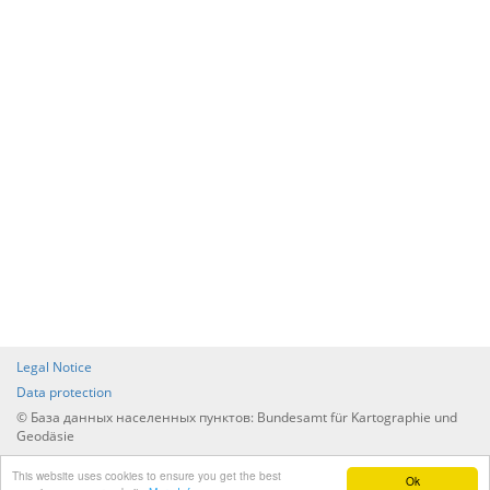
Legal Notice
Data protection
© База данных населенных пунктов: Bundesamt für Kartographie und
Geodäsie
Перечень всех населенных пунктов по странам и
This website uses cookies to ensure you get the best
административному управлению
Ok