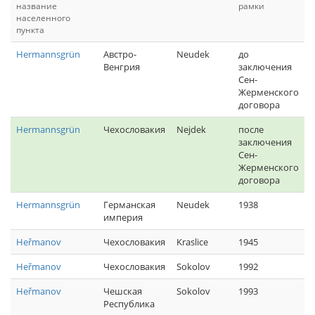
название
рамки
населенного
пункта
Hermannsgrün
Австро-
Neudek
до
Венгрия
заключения
Сен-
Жерменского
договора
Hermannsgrün
Чехословакия
Nejdek
после
заключения
Сен-
Жерменского
договора
Hermannsgrün
Германская
Neudek
1938
империя
Heřmanov
Чехословакия
Kraslice
1945
Heřmanov
Чехословакия
Sokolov
1992
Heřmanov
Чешская
Sokolov
1993
Республика