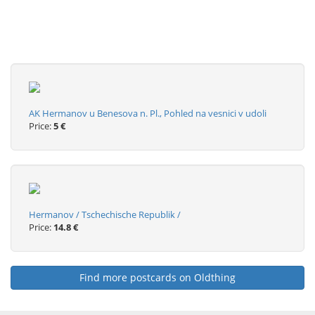
AK Hermanov u Benesova n. Pl., Pohled na vesnici v udoli
Price:
5 €
Hermanov / Tschechische Republik /
Price:
14.8 €
Find more postcards on Oldthing