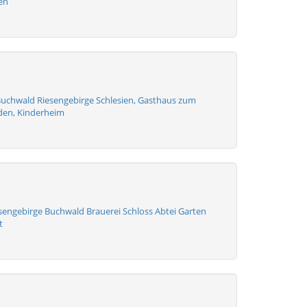
en
uchwald Riesengebirge Schlesien, Gasthaus zum
den, Kinderheim
sengebirge Buchwald Brauerei Schloss Abtei Garten
t