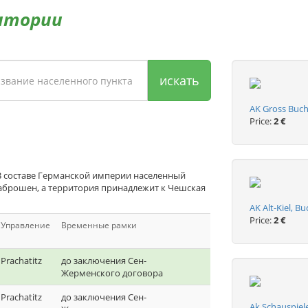
итории
искать
AK Gross Buchw
Price:
2 €
В составе Германской империи населенный
заброшен, а территория принадлежит к Чешская
AK Alt-Kiel, B
Price:
2 €
Управление
Временные рамки
Prachatitz
до заключения Сен-
Жерменского договора
Prachatitz
до заключения Сен-
Ak Schauspiel