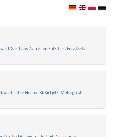
ald, Gasthaus Zum Alten Fritz, Inh.: Fritz Delfs
uchwald`scher Hof am Kl. Kiel jetzt Möllingsruh
er Manfred Buchwald, Portrait, Autogramm