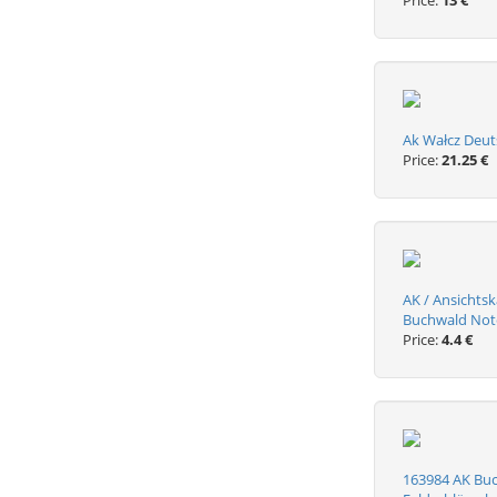
Price:
13 €
Ak Wałcz Deu
Price:
21.25 €
AK / Ansichts
Buchwald Not
Price:
4.4 €
163984 AK Buc