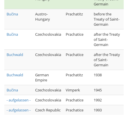
Germain
Bučina
Austro-
Prachatitz
before the
Hungary
Treaty of Saint-
Germain
Bučina
Czechoslovakia
Prachatice
after the Treaty
of Saint-
Germain
Buchwald
Czechoslovakia
Prachatice
after the Treaty
of Saint-
Germain
Buchwald
German
Prachatitz
1938
Empire
Bučina
Czechoslovakia
Vimperk
1945
- aufgelassen -
Czechoslovakia
Prachatice
1992
- aufgelassen -
Czech Republic
Prachatice
1993