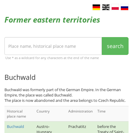
Former eastern territories
search
Use * as a wildcard for any characters at the end of the name
Buchwald
Buchwald was formerly part of the German Empire. In the German
Empire, the place was called Buchwald.
The place is now abandoned and the area belongs to Czech Republic.
Historical
Country
Administration
Time
place name
Buchwald
Austro-
Prachatitz
before the
Hungary
Treaty of Saint-