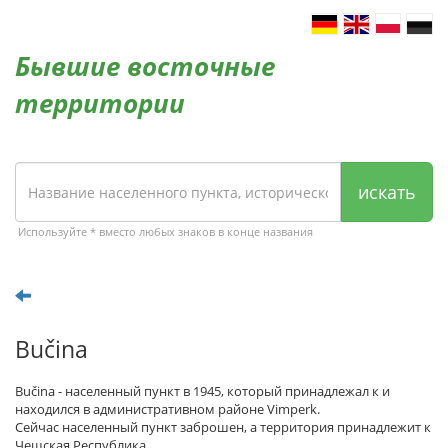
Бывшие восточные
территории
искать
Используйте * вместо любых знаков в конце названия
Bučina
Bučina - населенный пункт в 1945, который принадлежал к и
находился в административном районе Vimperk.
Сейчас населенный пункт заброшен, а территория принадлежит к
Чешская Республика.