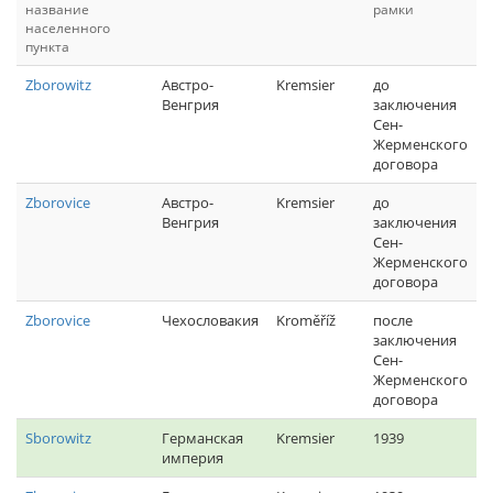
название
рамки
населенного
пункта
Zborowitz
Австро-
Kremsier
до
Венгрия
заключения
Сен-
Жерменского
договора
Zborovice
Австро-
Kremsier
до
Венгрия
заключения
Сен-
Жерменского
договора
Zborovice
Чехословакия
Kroměříž
после
заключения
Сен-
Жерменского
договора
Sborowitz
Германская
Kremsier
1939
империя