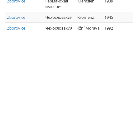
Zborovice
Германская
Kremsier
1939
империя
Zborovice
Чехословакия
Kroměříž
1945
Zborovice
Чехословакия
Jižní Morava
1992