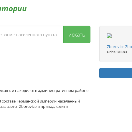
итории
искать
Zborovice Zbor
Price:
20.8 €
лежал к и находился в административном районе
 В составе Германской империи населенный
азывается Zborovice и принадлежит к