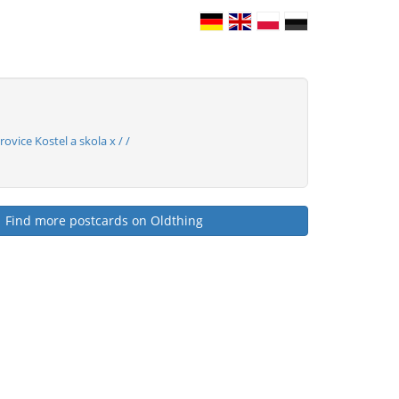
ovice Kostel a skola x / /
Find more postcards on Oldthing