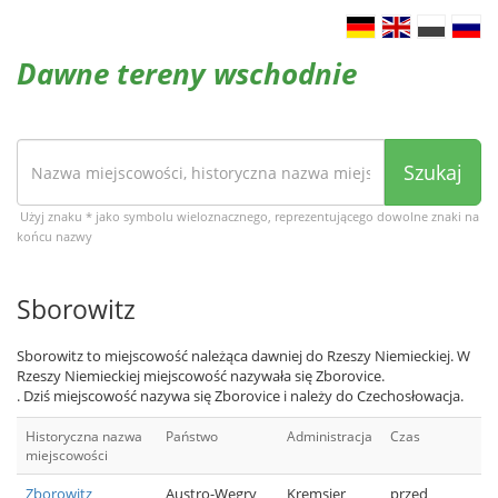
Dawne tereny wschodnie
Szukaj
Użyj znaku * jako symbolu wieloznacznego, reprezentującego dowolne znaki na
końcu nazwy
Sborowitz
Sborowitz to miejscowość należąca dawniej do Rzeszy Niemieckiej. W
Rzeszy Niemieckiej miejscowość nazywała się Zborovice.
. Dziś miejscowość nazywa się Zborovice i należy do Czechosłowacja.
Historyczna nazwa
Państwo
Administracja
Czas
miejscowości
Zborowitz
Austro-Węgry
Kremsier
przed