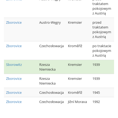
traktatem
pokojowym
z Austrią
Zborovice
Austro-Węgry
Kremsier
przed
traktatem
pokojowym
z Austrią
Zborovice
Czechosłowacja
Kroměříž
po traktacie
pokojowym
z Austrią
Sborowitz
Rzesza
Kremsier
1939
Niemiecka
Zborovice
Rzesza
Kremsier
1939
Niemiecka
Zborovice
Czechosłowacja
Kroměříž
1945
Zborovice
Czechosłowacja
Jižní Morava
1992