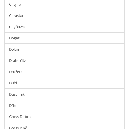
Chejně
Chrašťan
Chyňawa
Doges
Dolan
Drahelčitz
Družetz
Dubi
Duschnik
Dřin
Gross-Dobra
Gross-Jenč