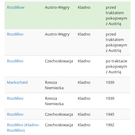
Rozdělow
Austro-Węgry
Kladno
przed
traktatem
pokojowym
z Austrią
Rozdělov
Austro-Węgry
Kladno
przed
traktatem
pokojowym
z Austrią
Rozdělov
Czechosłowacja
Kladno
po traktacie
pokojowym
z Austrią
Markscheid
Rzesza
Kladno
1939
Niemiecka
Rozdělov
Rzesza
Kladno
1939
Niemiecka
Rozdělov
Czechosłowacja
Kladno
1945
Rozdělov (Kladno-
Czechosłowacja
Kladno
1992
Rozdělov)