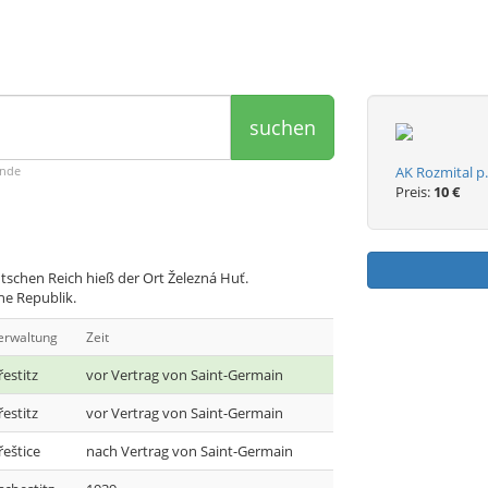
suchen
ende
AK Rozmital p.
Preis:
10 €
schen Reich hieß der Ort Železná Huť.
he Republik.
erwaltung
Zeit
řestitz
vor Vertrag von Saint-Germain
řestitz
vor Vertrag von Saint-Germain
řeštice
nach Vertrag von Saint-Germain