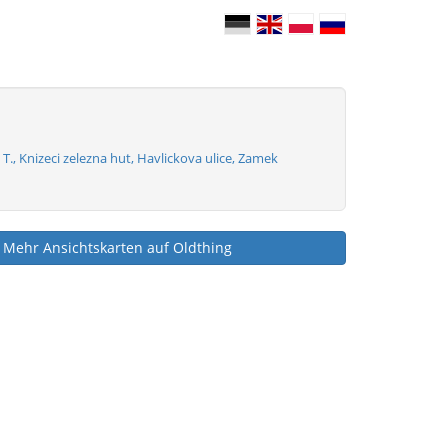
 T., Knizeci zelezna hut, Havlickova ulice, Zamek
Mehr Ansichtskarten auf Oldthing