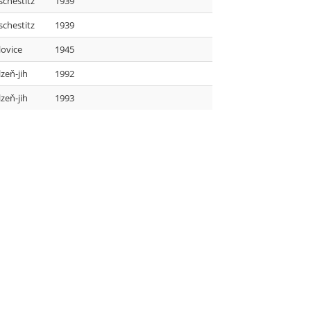
schestitz
1939
schestitz
1939
lovice
1945
lzeň-jih
1992
lzeň-jih
1993