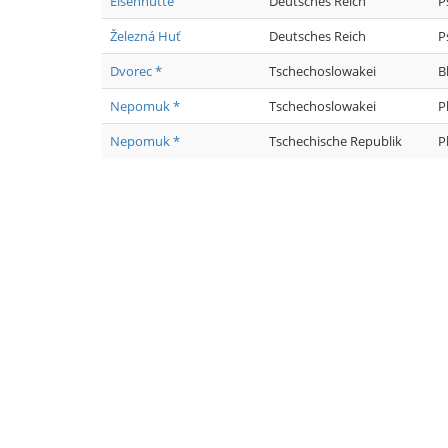
Eisenhütte
Deutsches Reich
P
Železná Huť
Deutsches Reich
P
Dvorec *
Tschechoslowakei
B
Nepomuk *
Tschechoslowakei
P
Nepomuk *
Tschechische Republik
P