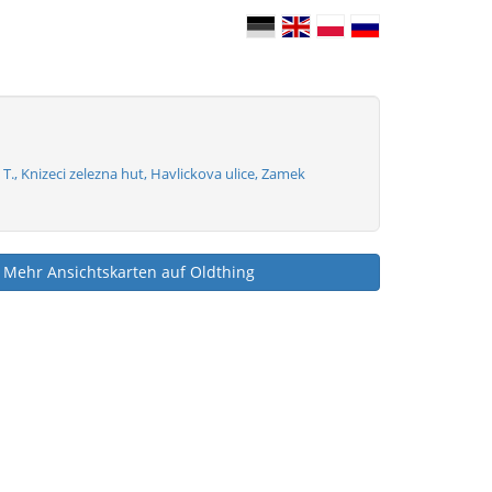
 T., Knizeci zelezna hut, Havlickova ulice, Zamek
Mehr Ansichtskarten auf Oldthing