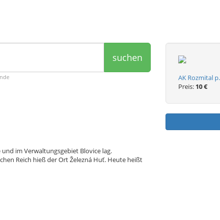
suchen
ende
AK Rozmital p.
Preis:
10 €
e und im Verwaltungsgebiet Blovice lag.
hen Reich hieß der Ort Železná Huť. Heute heißt