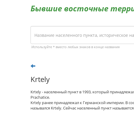
Бывшие восточные терр
Используйте * вместо любых знаков в конце названия
Krtely
Krtely - населенный пункт в 1993, который принадлеж
Prachatice.
Krtely ранее принадлежал к Германской империи. В с
назывался Krtely. Сейчас населенный пункт называется