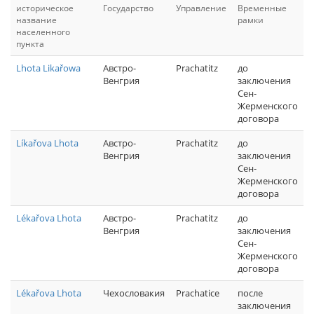
историческое
Государство
Управление
Временные
название
рамки
населенного
пункта
Lhota Likařowa
Австро-
Prachatitz
до
Венгрия
заключения
Сен-
Жерменского
договора
Líkařova Lhota
Австро-
Prachatitz
до
Венгрия
заключения
Сен-
Жерменского
договора
Lékařova Lhota
Австро-
Prachatitz
до
Венгрия
заключения
Сен-
Жерменского
договора
Lékařova Lhota
Чехословакия
Prachatice
после
заключения