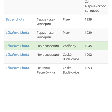
Сен-
Жерменского
договора
Bader-Lhota
Германская
Pisek
1939
империя
Lékařova Lhota
Германская
Pisek
1939
империя
Lékařova Lhota
Чехословакия
Vodňany
1945
Lékařova Lhota
Чехословакия
České
1992
Budějovice
Lékařova Lhota
Чешская
České
1993
Республика
Budějovice