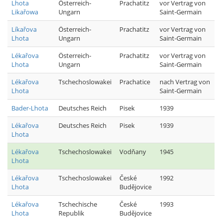
Lhota
Österreich-
Prachatitz
vor Vertrag von
Likařowa
Ungarn
Saint-Germain
Líkařova
Österreich-
Prachatitz
vor Vertrag von
Lhota
Ungarn
Saint-Germain
Lékařova
Österreich-
Prachatitz
vor Vertrag von
Lhota
Ungarn
Saint-Germain
Lékařova
Tschechoslowakei
Prachatice
nach Vertrag von
Lhota
Saint-Germain
Bader-Lhota
Deutsches Reich
Pisek
1939
Lékařova
Deutsches Reich
Pisek
1939
Lhota
Lékařova
Tschechoslowakei
Vodňany
1945
Lhota
Lékařova
Tschechoslowakei
České
1992
Lhota
Budějovice
Lékařova
Tschechische
České
1993
Lhota
Republik
Budějovice