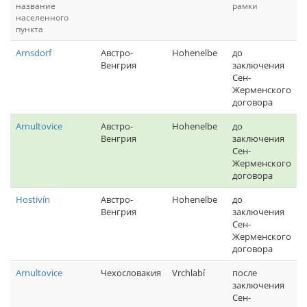
название
рамки
населенного
пункта
Arnsdorf
Австро-
Hohenelbe
до
Венгрия
заключения
Сен-
Жерменского
договора
Arnultovice
Австро-
Hohenelbe
до
Венгрия
заключения
Сен-
Жерменского
договора
Hostivín
Австро-
Hohenelbe
до
Венгрия
заключения
Сен-
Жерменского
договора
Arnultovice
Чехословакия
Vrchlabí
после
заключения
Сен-