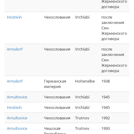
Жерменского
договора
Hostivín
Чехословакия
Vrchlabí
после
заключения
Сен-
Жерменского
договора
Arnsdorf
Чехословакия
Vrchlabí
после
заключения
Сен-
Жерменского
договора
Arnsdorf
Германская
Hohenelbe
1938
империя
Arnultovice
Чехословакия
Vrchlabí
1945
Hostivín
Чехословакия
Vrchlabí
1945
Arnultovice
Чехословакия
Trutnov
1992
Arnultovice
Чешская
Trutnov
1993
Республика