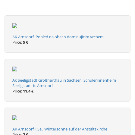
AK Arnsdorf, Pohled na obec s dominujicim vrchem
Price:
5 €
Ak Seeligstadt Großharthau in Sachsen, Schülerinnenheim
Seeligstadt b. Arnsdorf
Price:
11.4 €
AK Arnsdorf i. Sa., Wintersonne auf der Anstaltskirche
Price:
2 €