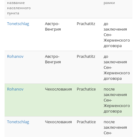
название
рамки
населенного
пункта
Tonetschlag
Австро-
Prachatitz
до
Венгрия
заключения
Сен-
Жерменского
договора
Rohanov
Австро-
Prachatitz
до
Венгрия
заключения
Сен-
Жерменского
договора
Rohanov
Чехословакия
Prachatice
после
заключения
Сен-
Жерменского
договора
Tonetschlag
Чехословакия
Prachatice
после
заключения
Сен-