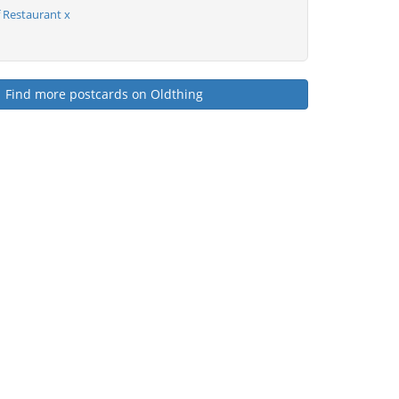
Restaurant x
Find more postcards on Oldthing