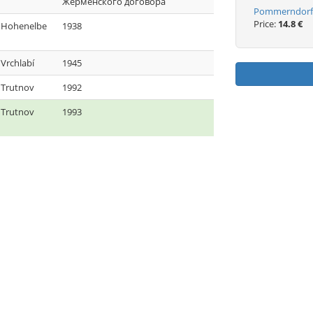
Жерменского договора
Pommerndorf 
Price:
14.8 €
Hohenelbe
1938
Vrchlabí
1945
Trutnov
1992
Trutnov
1993