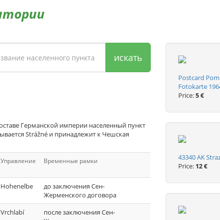
итории
искать
Postcard Pom
Fotokarte 196
Price:
5 €
составе Германской империи населенный пункт
ывается Strážné и принадлежит к Чешская
43340 AK Str
Управление
Временные рамки
Price:
12 €
Hohenelbe
до заключения Сен-
Жерменского договора
Vrchlabí
после заключения Сен-