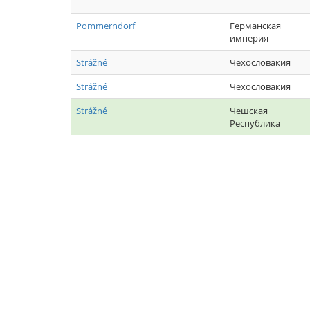
Pommerndorf
Германская
империя
Strážné
Чехословакия
Strážné
Чехословакия
Strážné
Чешская
Республика