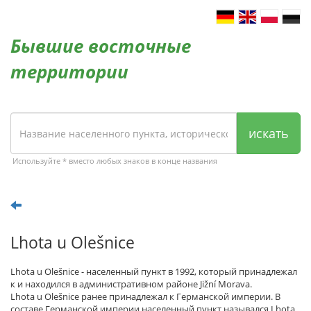
Бывшие восточные
территории
искать
Используйте * вместо любых знаков в конце названия
Lhota u Olešnice
Lhota u Olešnice - населенный пункт в 1992, который принадлежал
к и находился в административном районе Jižní Morava.
Lhota u Olešnice ранее принадлежал к Германской империи. В
составе Германской империи населенный пункт назывался Lhota