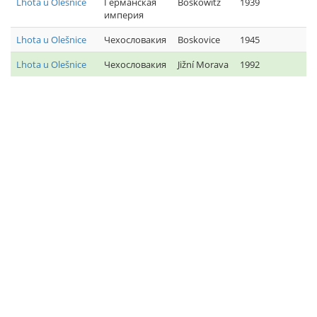
Lhota u Olešnice
Германская
Boskowitz
1939
империя
Lhota u Olešnice
Чехословакия
Boskovice
1945
Lhota u Olešnice
Чехословакия
Jižní Morava
1992