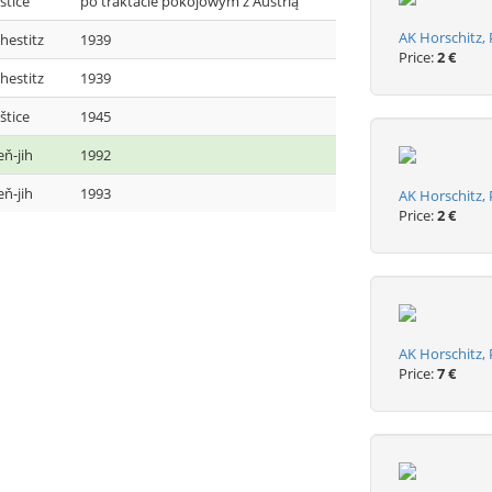
štice
po traktacie pokojowym z Austrią
AK Horschitz,
hestitz
1939
Price:
2 €
hestitz
1939
štice
1945
eň-jih
1992
eň-jih
1993
AK Horschitz,
Price:
2 €
AK Horschitz,
Price:
7 €