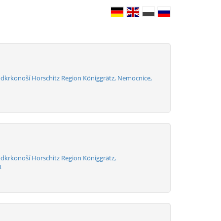
odkrkonoší Horschitz Region Königgrätz, Nemocnice,
odkrkonoší Horschitz Region Königgrätz,
t