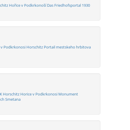
chitz Hořice v Podkrkonoší Das Friedhofsportal 1930
 v Podkrkonosi Horschitz Portail mestskeho hrbitova
K Horschitz Horice v Podkrkonosi Monument
ich Smetana