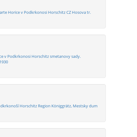
arte Horice v Podkrkonosi Horschitz CZ Hosova tr.
ce v Podkrkonosi Horschitz smetanovy sady.
1930
odkrkonoší Horschitz Region Königgrätz, Mestsky dum