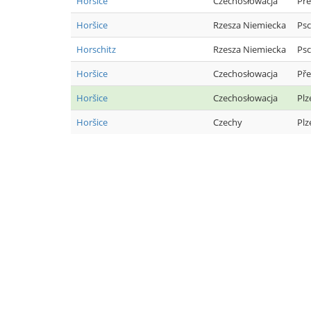
Horšice
Czechosłowacja
Pře
Horšice
Rzesza Niemiecka
Psc
Horschitz
Rzesza Niemiecka
Psc
Horšice
Czechosłowacja
Pře
Horšice
Czechosłowacja
Plz
Horšice
Czechy
Plz