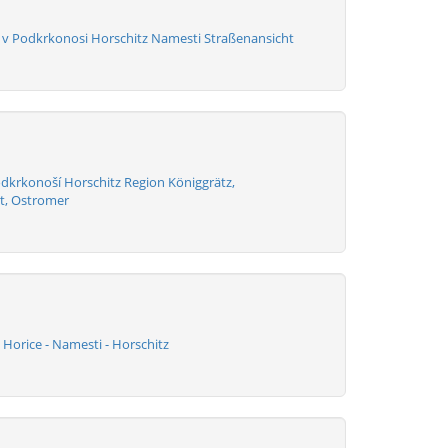
 v Podkrkonosi Horschitz Namesti Straßenansicht
odkrkonoší Horschitz Region Königgrätz,
t, Ostromer
Horice - Namesti - Horschitz