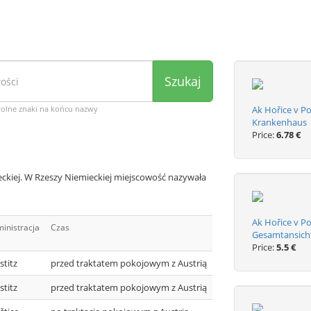
Szukaj
wolne znaki na końcu nazwy
Ak Hořice v P
Krankenhaus
Price:
6.78 €
eckiej. W Rzeszy Niemieckiej miejscowość nazywała
Ak Hořice v P
inistracja
Czas
Gesamtansich
Price:
5.5 €
stitz
przed traktatem pokojowym z Austrią
stitz
przed traktatem pokojowym z Austrią