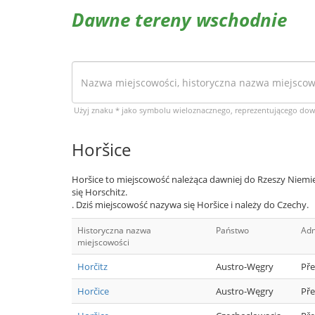
Dawne tereny wschodnie
Użyj znaku * jako symbolu wieloznacznego, reprezentującego do
Horšice
Horšice to miejscowość należąca dawniej do Rzeszy Niemi
się Horschitz.
. Dziś miejscowość nazywa się Horšice i należy do Czechy.
Historyczna nazwa
Państwo
Adm
miejscowości
Horčitz
Austro-Węgry
Pře
Horčice
Austro-Węgry
Pře