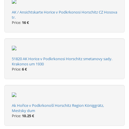
AK / Ansichtskarte Horice v Podkrkonosi Horschitz CZ Hosova
tr.
Price:
16 €
51820 AK Horice v Podkrkonosi Horschitz smetanovy sady.
Krakonos um 1930
Price:
6 €
Ak Hořice v Podkrkonoší Horschitz Region Königgrätz,
Mestsky dum
Price:
10.25 €