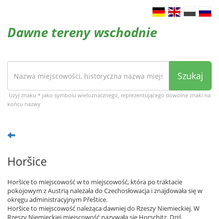
Dawne tereny wschodnie
Szukaj
Użyj znaku * jako symbolu wieloznacznego, reprezentującego dowolne znaki na
końcu nazwy
Horšice
Horšice to miejscowość w to miejscowość, która po traktacie
pokojowym z Austrią należała do Czechosłowacja i znajdowała się w
okręgu administracyjnym Přeštice.
Horšice to miejscowość należąca dawniej do Rzeszy Niemieckiej. W
Rzeszy Niemieckiej miejscowość nazywała się Horschitz. Dziś