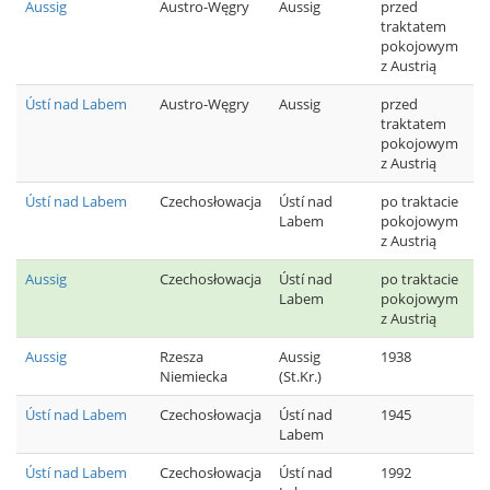
Aussig
Austro-Węgry
Aussig
przed
traktatem
pokojowym
z Austrią
Ústí nad Labem
Austro-Węgry
Aussig
przed
traktatem
pokojowym
z Austrią
Ústí nad Labem
Czechosłowacja
Ústí nad
po traktacie
Labem
pokojowym
z Austrią
Aussig
Czechosłowacja
Ústí nad
po traktacie
Labem
pokojowym
z Austrią
Aussig
Rzesza
Aussig
1938
Niemiecka
(St.Kr.)
Ústí nad Labem
Czechosłowacja
Ústí nad
1945
Labem
Ústí nad Labem
Czechosłowacja
Ústí nad
1992