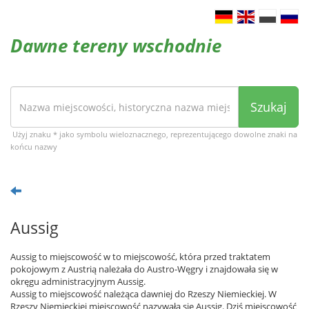
Dawne tereny wschodnie
Szukaj
Użyj znaku * jako symbolu wieloznacznego, reprezentującego dowolne znaki na
końcu nazwy
Aussig
Aussig to miejscowość w to miejscowość, która przed traktatem
pokojowym z Austrią należała do Austro-Węgry i znajdowała się w
okręgu administracyjnym Aussig.
Aussig to miejscowość należąca dawniej do Rzeszy Niemieckiej. W
Rzeszy Niemieckiej miejscowość nazywała się Aussig. Dziś miejscowość