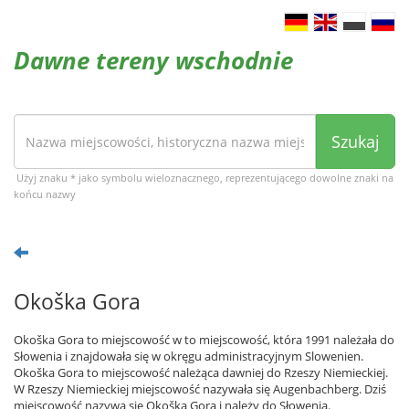
Dawne tereny wschodnie
Szukaj
Użyj znaku * jako symbolu wieloznacznego, reprezentującego dowolne znaki na
końcu nazwy
Okoška Gora
Okoška Gora to miejscowość w to miejscowość, która 1991 należała do
Słowenia i znajdowała się w okręgu administracyjnym Slowenien.
Okoška Gora to miejscowość należąca dawniej do Rzeszy Niemieckiej.
W Rzeszy Niemieckiej miejscowość nazywała się Augenbachberg. Dziś
miejscowość nazywa się Okoška Gora i należy do Słowenia.