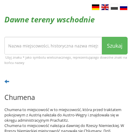
Dawne tereny wschodnie
Szukaj
Użyj znaku * jako symbolu wieloznacznego, reprezentującego dowolne znaki na
końcu nazwy
Chumena
Chumena to miejscowość w to miejscowość, która przed traktatem
pokojowym z Austrią należała do Austro-Węgry i znajdowała się w
okręgu administracyjnym Prachatitz.
Chumena to miejscowość należąca dawniej do Rzeszy Niemieckiej. W
Rzeszy Niemieckiej miejscowość nazywała się Chlumany. Dziś