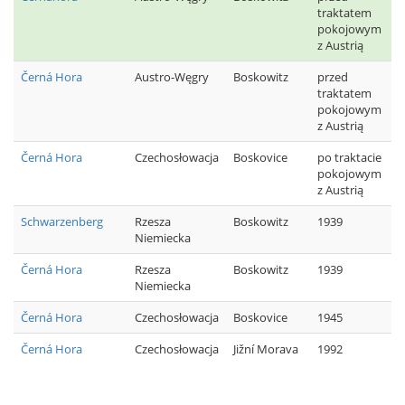
traktatem
pokojowym
z Austrią
Černá Hora
Austro-Węgry
Boskowitz
przed
traktatem
pokojowym
z Austrią
Černá Hora
Czechosłowacja
Boskovice
po traktacie
pokojowym
z Austrią
Schwarzenberg
Rzesza
Boskowitz
1939
Niemiecka
Černá Hora
Rzesza
Boskowitz
1939
Niemiecka
Černá Hora
Czechosłowacja
Boskovice
1945
Černá Hora
Czechosłowacja
Jižní Morava
1992