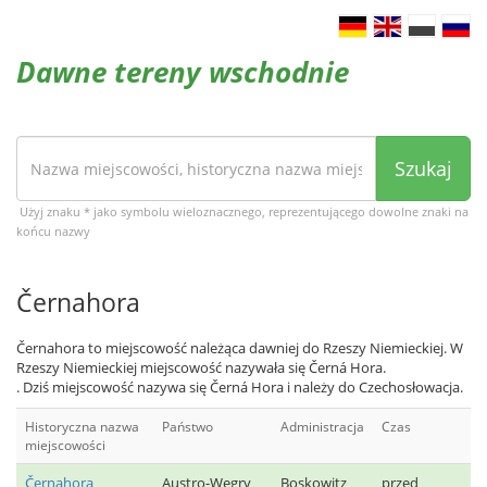
Dawne tereny wschodnie
Szukaj
Użyj znaku * jako symbolu wieloznacznego, reprezentującego dowolne znaki na
końcu nazwy
Černahora
Černahora to miejscowość należąca dawniej do Rzeszy Niemieckiej. W
Rzeszy Niemieckiej miejscowość nazywała się Černá Hora.
. Dziś miejscowość nazywa się Černá Hora i należy do Czechosłowacja.
Historyczna nazwa
Państwo
Administracja
Czas
miejscowości
Černahora
Austro-Węgry
Boskowitz
przed