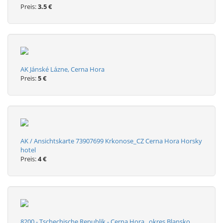
Preis:
3.5 €
AK Jánské Lázne, Cerna Hora
Preis:
5 €
AK / Ansichtskarte 73907699 Krkonose_CZ Cerna Hora Horsky
hotel
Preis:
4 €
8200 - Tschechische Republik - Cerna Hora , okres Blansko ,