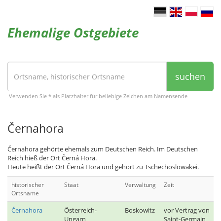
Ehemalige Ostgebiete
suchen
Verwenden Sie * als Platzhalter für beliebige Zeichen am Namensende
Černahora
Černahora gehörte ehemals zum Deutschen Reich. Im Deutschen
Reich hieß der Ort Černá Hora.
Heute heißt der Ort Černá Hora und gehört zu Tschechoslowakei.
historischer
Staat
Verwaltung
Zeit
Ortsname
Černahora
Österreich-
Boskowitz
vor Vertrag von
Ungarn
Saint-Germain