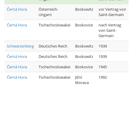
Černá Hora
Österreich-
Boskowitz
vor Vertrag von
Ungarn
Saint-Germain
Černá Hora
Tschechoslowakei
Boskovice
nach Vertrag
von Saint-
Germain
Schwarzenberg
Deutsches Reich
Boskowitz
1939
Černá Hora
Deutsches Reich
Boskowitz
1939
Černá Hora
Tschechoslowakei
Boskovice
1945
Černá Hora
Tschechoslowakei
Jižní
1992
Morava