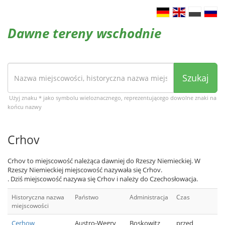
Dawne tereny wschodnie
Szukaj
Użyj znaku * jako symbolu wieloznacznego, reprezentującego dowolne znaki na
końcu nazwy
Crhov
Crhov to miejscowość należąca dawniej do Rzeszy Niemieckiej. W
Rzeszy Niemieckiej miejscowość nazywała się Crhov.
. Dziś miejscowość nazywa się Crhov i należy do Czechosłowacja.
Historyczna nazwa
Państwo
Administracja
Czas
miejscowości
Cerhow
Austro-Węgry
Boskowitz
przed