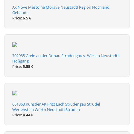
Ak Nové Město na Moravě Neustadtl Region Hochland,
Gebäude
Price:
6.5 €
702985 Grein an der Donau Strudengau v. Wiesen Neustadtl
Hößgang
Price:
5.55 €
661363,Künstler AK Fritz Lach Strudengau Strudel
Werfenstein Wörth Neustadtl Struden
Price:
4.44 €