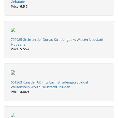
Gebäude
Price:
6.5 €
702985 Grein an der Donau Strudengau v. Wiesen Neustadtl
Hößgang
Price:
5.55 €
661363,Künstler AK Fritz Lach Strudengau Strudel
Werfenstein Wörth Neustadtl Struden
Price:
4.44 €