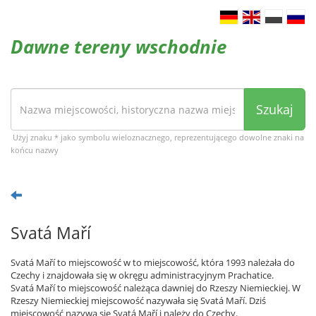
Dawne tereny wschodnie
Szukaj
Użyj znaku * jako symbolu wieloznacznego, reprezentującego dowolne znaki na
końcu nazwy
Svatá Maří
Svatá Maří to miejscowość w to miejscowość, która 1993 należała do
Czechy i znajdowała się w okręgu administracyjnym Prachatice.
Svatá Maří to miejscowość należąca dawniej do Rzeszy Niemieckiej. W
Rzeszy Niemieckiej miejscowość nazywała się Svatá Maří. Dziś
miejscowość nazywa się Svatá Maří i należy do Czechy.