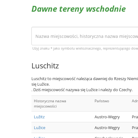
Dawne tereny wschodnie
Użyj znaku * jako symbolu wieloznacznego, reprezentującego do
Luschitz
Luschitz to miejscowość należąca dawniej do Rzeszy Niemi
się Lužice.
. Dziś miejscowość nazywa się Lužice i należy do Czechy.
Historyczna nazwa
Państwo
Adm
miejscowości
Lužitz
Austro-Węgry
Pra
Lužice
Austro-Węgry
Pra