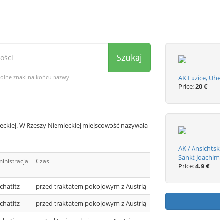
Szukaj
wolne znaki na końcu nazwy
AK Luzice, Uhe
Price:
20 €
eckiej. W Rzeszy Niemieckiej miejscowość nazywała
AK / Ansichts
Sankt Joachim
inistracja
Czas
Price:
4.9 €
chatitz
przed traktatem pokojowym z Austrią
chatitz
przed traktatem pokojowym z Austrią