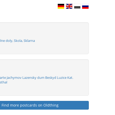
lne doly, Skola, Sklarna
karte Jachymov Lazensky dum Beskyd Luzice Kat.
sthal
Find more postcards on Oldthing