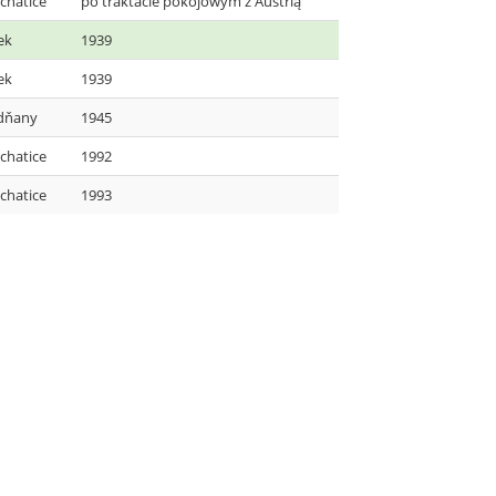
chatice
po traktacie pokojowym z Austrią
ek
1939
ek
1939
dňany
1945
chatice
1992
chatice
1993