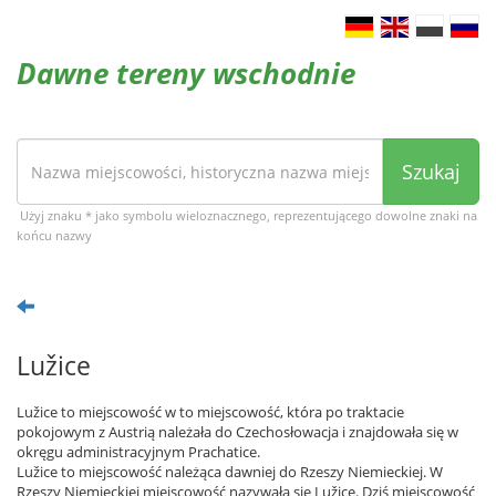
Dawne tereny wschodnie
Szukaj
Użyj znaku * jako symbolu wieloznacznego, reprezentującego dowolne znaki na
końcu nazwy
Lužice
Lužice to miejscowość w to miejscowość, która po traktacie
pokojowym z Austrią należała do Czechosłowacja i znajdowała się w
okręgu administracyjnym Prachatice.
Lužice to miejscowość należąca dawniej do Rzeszy Niemieckiej. W
Rzeszy Niemieckiej miejscowość nazywała się Lužice. Dziś miejscowość