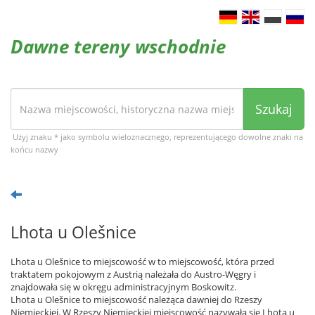
Dawne tereny wschodnie
Szukaj
Użyj znaku * jako symbolu wieloznacznego, reprezentującego dowolne znaki na
końcu nazwy
Lhota u Olešnice
Lhota u Olešnice to miejscowość w to miejscowość, która przed
traktatem pokojowym z Austrią należała do Austro-Węgry i
znajdowała się w okręgu administracyjnym Boskowitz.
Lhota u Olešnice to miejscowość należąca dawniej do Rzeszy
Niemieckiej. W Rzeszy Niemieckiej miejscowość nazywała się Lhota u