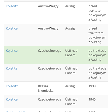
Kojeditz
Austro-Węgry
Aussig
przed
traktatem
pokojowym
z Austrią
Kojetice
Austro-Węgry
Aussig
przed
traktatem
pokojowym
z Austrią
Kojetice
Czechosłowacja
Ústí nad
po traktacie
Labem
pokojowym
z Austrią
Kojetitz
Czechosłowacja
Ústí nad
po traktacie
Labem
pokojowym
z Austrią
Kojeditz
Rzesza
Aussig
1938
Niemiecka
Kojetice
Czechosłowacja
Ústí nad
1945
Labem