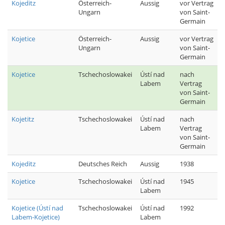
Kojeditz
Österreich-
Aussig
vor Vertrag
Ungarn
von Saint-
Germain
Kojetice
Österreich-
Aussig
vor Vertrag
Ungarn
von Saint-
Germain
Kojetice
Tschechoslowakei
Ústí nad
nach
Labem
Vertrag
von Saint-
Germain
Kojetitz
Tschechoslowakei
Ústí nad
nach
Labem
Vertrag
von Saint-
Germain
Kojeditz
Deutsches Reich
Aussig
1938
Kojetice
Tschechoslowakei
Ústí nad
1945
Labem
Kojetice (Ústí nad
Tschechoslowakei
Ústí nad
1992
Labem-Kojetice)
Labem