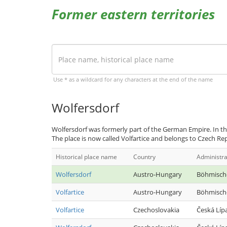
Former eastern territories
Use * as a wildcard for any characters at the end of the name
Wolfersdorf
Wolfersdorf was formerly part of the German Empire. In th
The place is now called Volfartice and belongs to Czech Rep
Historical place name
Country
Administra
Wolfersdorf
Austro-Hungary
Böhmisch
Volfartice
Austro-Hungary
Böhmisch
Volfartice
Czechoslovakia
Česká Líp