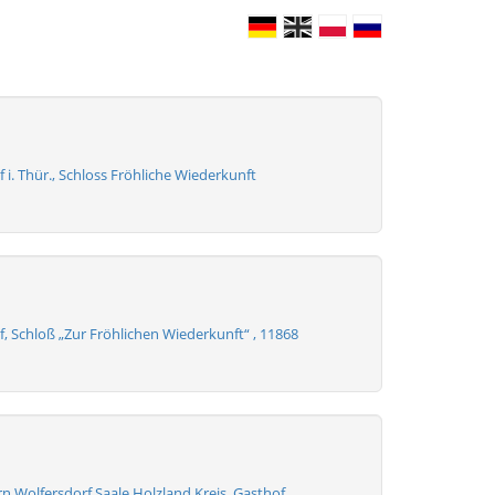
 i. Thür., Schloss Fröhliche Wiederkunft
, Schloß „Zur Fröhlichen Wiederkunft“ , 11868
n Wolfersdorf Saale Holzland Kreis, Gasthof