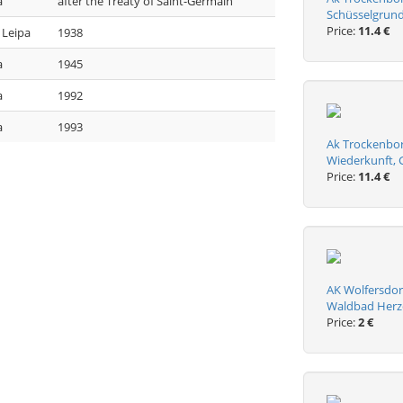
a
after the Treaty of Saint-Germain
Schüsselgrun
Price:
11.4 €
 Leipa
1938
a
1945
a
1992
a
1993
Ak Trockenborn
Wiederkunft, 
Price:
11.4 €
AK Wolfersdor
Waldbad Herz
Price:
2 €