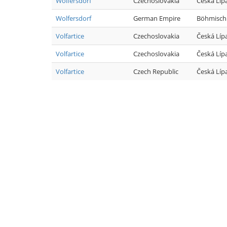
Wolfersdorf
Czechoslovakia
Česká Líp
Wolfersdorf
German Empire
Böhmisch
Volfartice
Czechoslovakia
Česká Líp
Volfartice
Czechoslovakia
Česká Líp
Volfartice
Czech Republic
Česká Líp