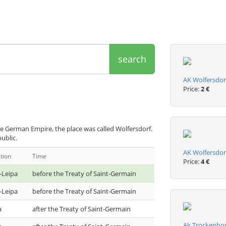
search
AK Wolfersdorf
Price:
2 €
e German Empire, the place was called Wolfersdorf.
ublic.
AK Wolfersdorf
tion
Time
Price:
4 €
-Leipa
before the Treaty of Saint-Germain
-Leipa
before the Treaty of Saint-Germain
a
after the Treaty of Saint-Germain
Ak Trockenbor