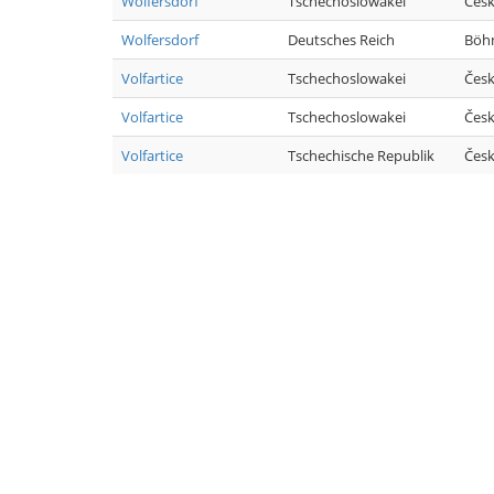
Wolfersdorf
Tschechoslowakei
Česk
Wolfersdorf
Deutsches Reich
Böhm
Volfartice
Tschechoslowakei
Česk
Volfartice
Tschechoslowakei
Česk
Volfartice
Tschechische Republik
Česk