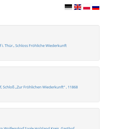
 i. Thür., Schloss Fröhliche Wiederkunft
, Schloß „Zur Fröhlichen Wiederkunft“ , 11868
n Wolfersdorf Saale Holzland Kreis, Gasthof