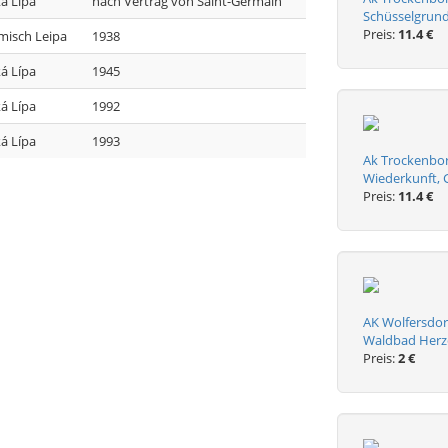
á Lípa
nach Vertrag von Saint-Germain
Schüsselgrun
Preis:
11.4 €
isch Leipa
1938
á Lípa
1945
á Lípa
1992
á Lípa
1993
Ak Trockenborn
Wiederkunft, 
Preis:
11.4 €
AK Wolfersdor
Waldbad Herz
Preis:
2 €