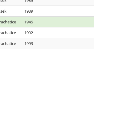
isek
1939
isek
1939
rachatice
1945
rachatice
1992
rachatice
1993