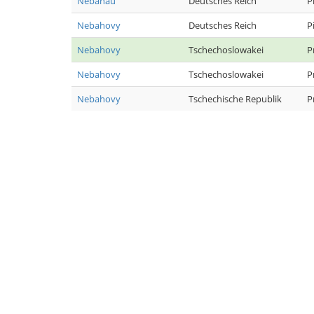
Nebahau
Deutsches Reich
P
Nebahovy
Deutsches Reich
P
Nebahovy
Tschechoslowakei
P
Nebahovy
Tschechoslowakei
P
Nebahovy
Tschechische Republik
P