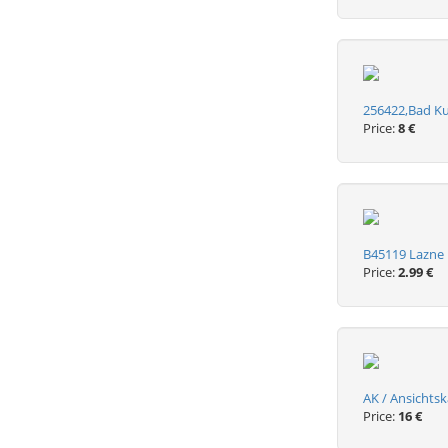
256422,Bad Ku
Price:
8 €
B45119 Lazne 
Price:
2.99 €
AK / Ansichts
Price:
16 €