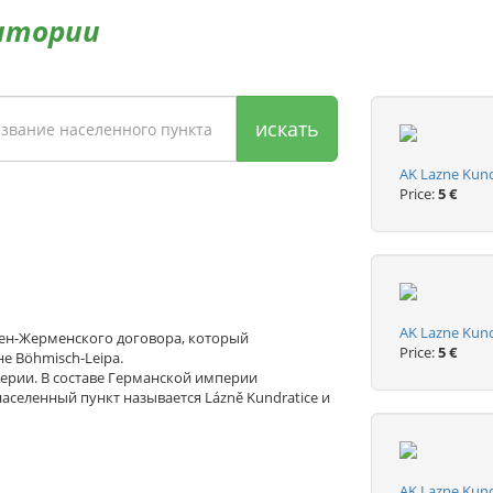
итории
искать
AK Lazne Kundr
Price:
5 €
AK Lazne Kund
 Сен-Жерменского договора, который
Price:
5 €
е Böhmisch-Leipa.
ерии. В составе Германской империи
населенный пункт называется Lázně Kundratice и
AK Lazne Kund