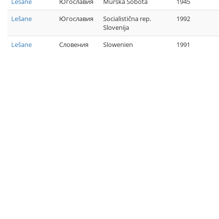
Lešane
Югославия
Murska Sobota
1945
Lešane
Югославия
Socialistična rep.
1992
Slovenija
Lešane
Словения
Slowenien
1991