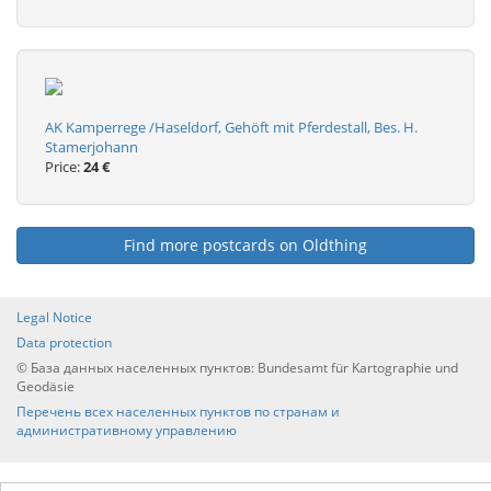
AK Kamperrege /Haseldorf, Gehöft mit Pferdestall, Bes. H.
Stamerjohann
Price:
24 €
Find more postcards on Oldthing
Legal Notice
Data protection
© База данных населенных пунктов: Bundesamt für Kartographie und
Geodäsie
Перечень всех населенных пунктов по странам и
административному управлению