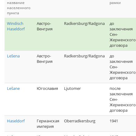
название
рамки
населенного
пункта
Windisch
Австро-
Radkersburg/Radgona
до
Haseldorf
Венгрия
заключения
Сен-
Жерменского
договора
Lešena
Австро-
Radkersburg/Radgona
до
Венгрия
заключения
Сен-
Жерменского
договора
Lešane
Югославия
Ljutomer
после
заключения
Сен-
Жерменского
договора
Haseldorf
Германская
Oberradkersburg
1941
империя