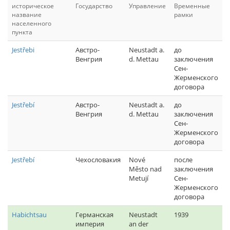
историческое
Государство
Управление
Временные
название
рамки
населенного
пункта
Jestřebi
Австро-
Neustadt a.
до
Венгрия
d. Mettau
заключения
Сен-
Жерменского
договора
Jestřebí
Австро-
Neustadt a.
до
Венгрия
d. Mettau
заключения
Сен-
Жерменского
договора
Jestřebí
Чехословакия
Nové
после
Město nad
заключения
Metují
Сен-
Жерменского
договора
Habichtsau
Германская
Neustadt
1939
империя
an der