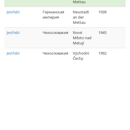
Mettau
Jestřebí
Германская
Neustadt
1939
империя
an der
Mettau
Jestřebí
Чехословакия
Nové
1945
Město nad
Metují
Jestřebí
Чехословакия
Východní
1992
Čechy