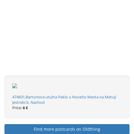
474831,Bartonova utulna Peklo u Noveho Mesta na Metuji
Jestrebi b. Nachod
Price:
6 €
Find more postcards on Oldthing