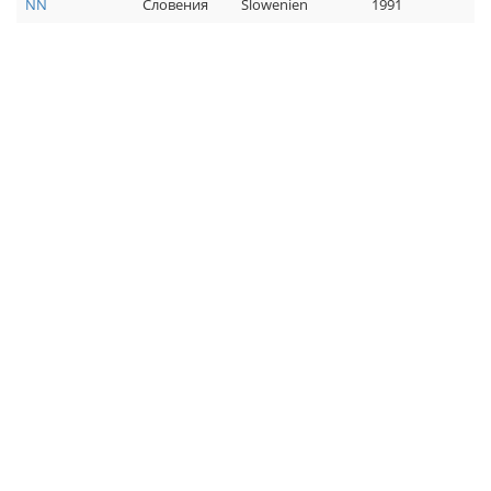
NN
Словения
Slowenien
1991