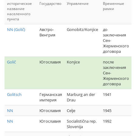
историческое
Государство
Управление
Временные
название
рамки
населенного
пункта
NN (Golič)
Австро-
Gonobitz/Konjice
до
Венгрия
заключения
Сен-
Жерменского
договора
Golič
Югославия
Konjice
после
заключения
Сен-
Жерменского
договора
Golitsch
Германская
Marburg an der
1941
империя
Drau
NN
Югославия
Celje
1945
NN
Югославия
Socialistična rep.
1992
Slovenija