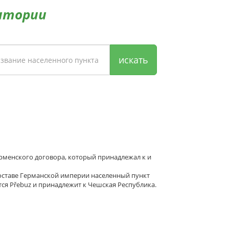
итории
искать
ерменского договора, который принадлежал к и
составе Германской империи населенный пункт
тся Přebuz и принадлежит к Чешская Республика.