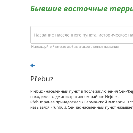
Бывшие восточные терр
Используйте * вместо любых знаков в конце названия
Přebuz
Přebuz - населенный пункт в после заключения Сен-Ж
находился в административном районе Nejdek.
Přebuz ранее принадлежал к Германской империи. В 
назывался Frühbuß. Сейчас населенный пункт называе