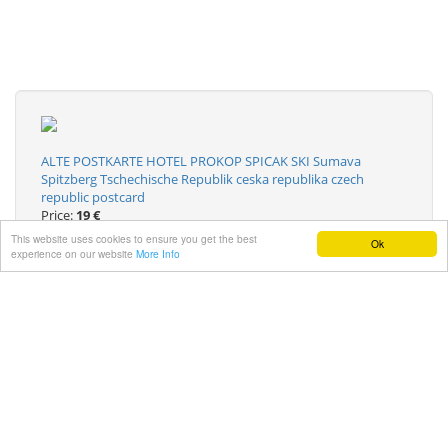
ALTE POSTKARTE HOTEL PROKOP SPICAK SKI Sumava
Spitzberg Tschechische Republik ceska republika czech
republic postcard
Price:
19 €
This website uses cookies to ensure you get the best
Ok
experience on our website
More Info
B079 Tschechien 1931 Certovo Jezero a Zelezna Ruda See
RPPC Postkarte
Price:
15 €